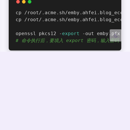
关闭
日落
暗化
灰度
cp /root/.acme.sh/emby.ahfei.blog_ecc/e
cp /root/.acme.sh/emby.ahfei.blog_ecc/e
openssl pkcs12 -
export
 -out emby.pfx -i
# 命令执行后，要填入 export 密码，输入密码，并记录，
改证书的权限，否则 emby 无法读取证书：
chmod 644 emby.pfx
将证书复制到 Emby 可读取的位置：
cp
emby.pfx /home/vfly2/emby/
在 Emby 后台的「网络」中填写证书相关信息。
外部域。填入域名
自定义 SSL 证书路
径：
/home/vfly2/emby/emby.pfx
证书密码：y7herD5f&&KQnEbNo@