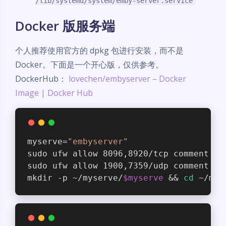
/lib/systemd/system/emby-server.service
Docker 版服务端
个人推荐使用官方的 dpkg 包进行安装，而不是
Docker。下面是一个开心版，仅供参考。
DockerHub：
lovechen/embyserver – Docker
Image | Docker Hub
myserve=
"embyserver"
sudo ufw allow 8096,8920/tcp comment 
$m
sudo ufw allow 1900,7359/udp comment 
$m
mkdir -p ~/myserve/
$myserve
 && 
cd
 ~/mys