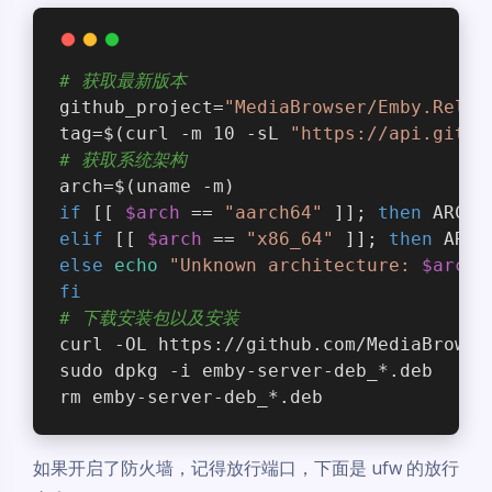
# 获取最新版本
github_project=
"MediaBrowser/Emby.Relea
tag=$(curl -m 10 -sL 
"https://api.githu
# 获取系统架构
arch=$(uname -m)
if
 [[ 
$arch
 == 
"aarch64"
 ]]; 
then
 ARCHI
elif
 [[ 
$arch
 == 
"x86_64"
 ]]; 
then
 ARCH
else
echo
"Unknown architecture: 
$arch
"
fi
# 下载安装包以及安装
curl -OL https://github.com/MediaBrowse
sudo dpkg -i emby-server-deb_*.deb
rm emby-server-deb_*.deb
如果开启了防火墙，记得放行端口，下面是 ufw 的放行