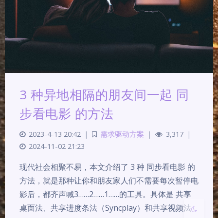
3 种异地相隔的朋友间一起 同
夜间模式
步看电影 的方法
Sans Serif
Serif
2023-4-13 20:42
|
需求驱动方案
|
3,317
|
浅阴影
深阴影
2024-11-02 21:23
现代社会相聚不易，本文介绍了 3 种 同步看电影 的
关闭
日落
暗化
灰度
方法，就是那种让你和朋友家人们不需要每次暂停电
影后，都齐声喊3……2……1……的工具。具体是 共享
桌面法、共享进度条法（Syncplay）和共享视频法