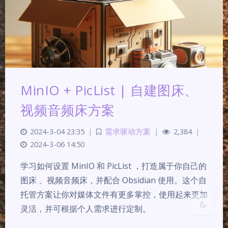
夜间模式
MinIO + PicList | 自建图床、
视频音频床方案
Sans Serif
Serif
2024-3-04 23:35
|
需求驱动方案
|
2,384
|
浅阴影
深阴影
2024-3-06 14:50
关闭
日落
暗化
灰度
学习如何设置 MinIO 和 PicList ，打造属于你自己的
图床 、视频音频床，并配合 Obsidian 使用。这个自
托管方案让你对媒体文件有更多掌控，使用起来更加
灵活，并可根据个人需求进行定制。