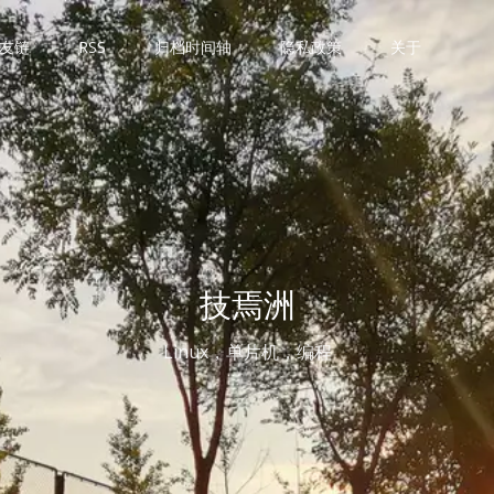
友链
RSS
归档时间轴
隐私政策
关于
技焉洲
Linux，单片机，编程