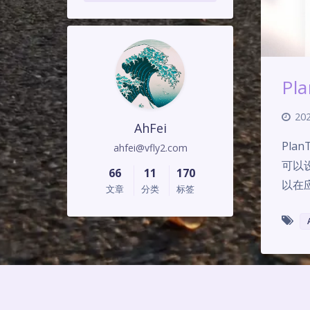
Pl
202
AhFei
Pl
ahfei@vfly2.com
可以
66
11
170
以在
文章
分类
标签