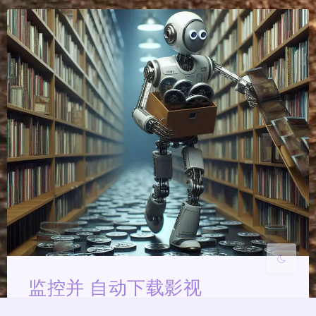
夜间模式
Sans Serif
Serif
浅阴影
深阴影
关闭
日落
暗化
灰度
监控并 自动下载影视