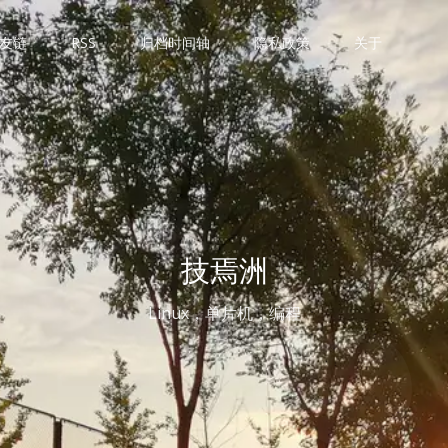
友链
RSS
归档时间轴
隐私政策
关于
技焉洲
Linux，单片机，编程