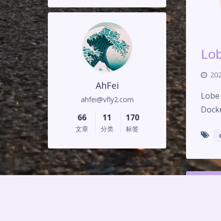
Lo
202
AhFei
Lob
ahfei@vfly2.com
Doc
66
11
170
文章
分类
标签