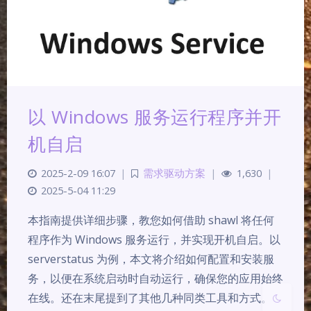
以 Windows 服务运行程序并开
夜间模式
机自启
Sans Serif
Serif
2025-2-09 16:07
|
需求驱动方案
|
1,630
|
2025-5-04 11:29
浅阴影
深阴影
本指南提供详细步骤，教您如何借助 shawl 将任何
程序作为 Windows 服务运行，并实现开机自启。以
关闭
日落
暗化
灰度
serverstatus 为例，本文将介绍如何配置和安装服
务，以便在系统启动时自动运行，确保您的应用始终
在线。还在末尾提到了其他几种同类工具和方式。