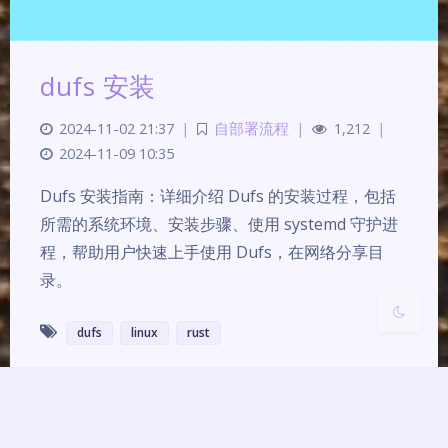
夜间模式
dufs 安装
Sans Serif
Serif
2024-11-02 21:37
|
自部署流程
|
1,212
|
2024-11-09 10:35
浅阴影
深阴影
Dufs 安装指南：详细介绍 Dufs 的安装过程，包括
所需的系统环境、安装步骤、使用 systemd 守护进
关闭
日落
暗化
灰度
程，帮助用户快速上手使用 Dufs，在网络分享目
录。
dufs
linux
rust