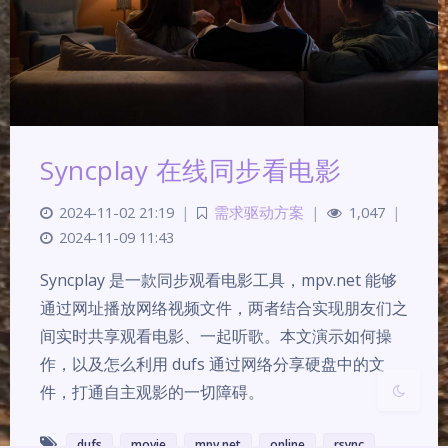
夜间模式
Syncplay 在线同步看电影
Sans Serif
Serif
2024-11-02 21:19
|
需求驱动方案
|
1,047
|
2024-11-09 11:43
浅阴影
深阴影
Syncplay 是一款同步观看电影工具，mpv.net 能够
关闭
日落
暗化
灰度
通过网址播放网络视频文件，两者结合实现朋友们之
间实时共享观看电影、一起听歌。本文演示如何操
作，以及怎么利用 dufs 通过网络分享硬盘中的文
件，打通自主观影的一切障碍。
dufs
movie
mpv.net
online
rsync