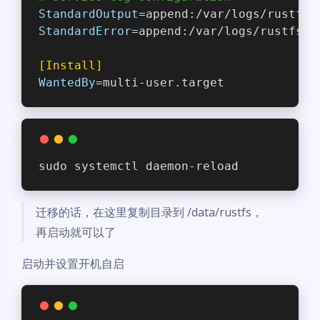
StandardOutput
=append:/var/logs/rustfs/
StandardError
=append:/var/logs/rustfs/r
[Install]
WantedBy
=multi-user.target
sudo systemctl daemon-reload
迁移的话，在这里复制目录到 /data/rustfs，
再启动就可以了
启动并设置开机自启