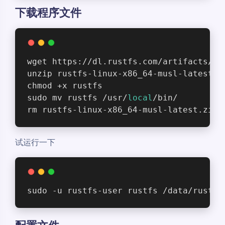
下载程序文件
wget https://dl.rustfs.com/artifacts/ru
unzip rustfs-linux-x86_64-musl-latest.z
chmod +x rustfs
sudo mv rustfs /usr/
local
/bin/
rm rustfs-linux-x86_64-musl-latest.zip
试运行一下
sudo -u rustfs-user rustfs /data/rustfs