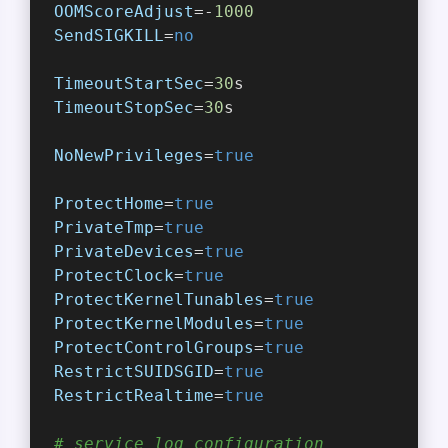
OOMScoreAdjust
=-
1000
SendSIGKILL
=
no
TimeoutStartSec
=
30
s
TimeoutStopSec
=
30
s
NoNewPrivileges
=
true
ProtectHome
=
true
PrivateTmp
=
true
PrivateDevices
=
true
ProtectClock
=
true
ProtectKernelTunables
=
true
ProtectKernelModules
=
true
ProtectControlGroups
=
true
RestrictSUIDSGID
=
true
RestrictRealtime
=
true
# service log configuration