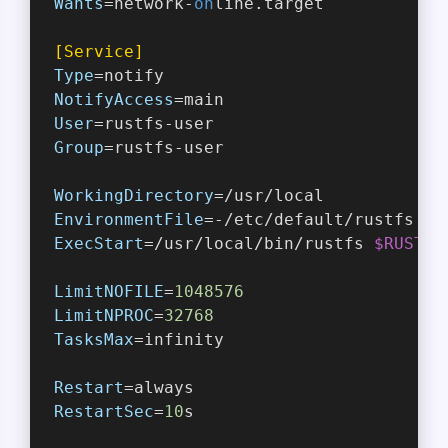
Wants
=network-
on
line.target
[Service]
Type
=notify
NotifyAccess
=main
User
=rustfs-user
Group
=rustfs-user
WorkingDirectory
=/usr/local
EnvironmentFile
=-/etc/default/rustfs
ExecStart
=/usr/local/bin/rustfs 
$RUSTFS
LimitNOFILE
=
1048576
LimitNPROC
=
32768
TasksMax
=infinity
Restart
=always
RestartSec
=
10
s