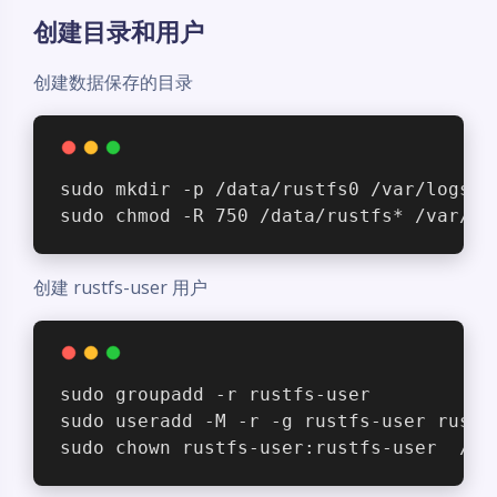
创建目录和用户
创建数据保存的目录
sudo mkdir -p /data/rustfs0 /var/logs/r
sudo chmod -R 750 /data/rustfs* /var/lo
创建 rustfs-user 用户
sudo groupadd -r rustfs-user
sudo useradd -M -r -g rustfs-user rustf
sudo chown rustfs-user:rustfs-user  /da