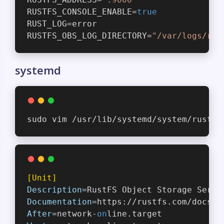
RUSTFS_CONSOLE_ENABLE=
true
RUST_LOG=error
RUSTFS_OBS_LOG_DIRECTORY=
"/var/logs/rus
systemd
sudo vim /usr/lib/systemd/system/rustfs
[Unit]
Description
=RustFS Object Storage Serve
Documentation
=https://rustfs.com/docs/
After
=network-
on
line.target