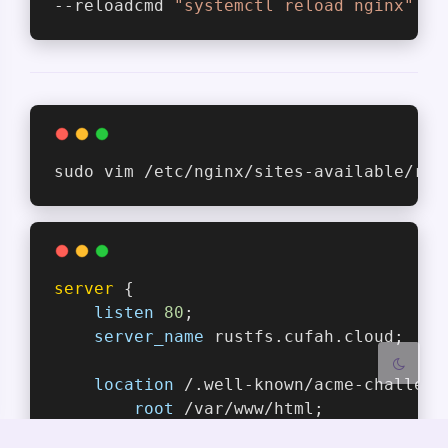
--reloadcmd 
"systemctl reload nginx"
夜间模式
sudo vim /etc/nginx/sites-available/rus
Sans Serif
Serif
浅阴影
深阴影
关闭
日落
暗化
灰度
server
 {
listen
80
;
server_name
 rustfs.cufah.cloud;
location
 /.well-known/acme-challeng
root
 /var/www/html;
    }